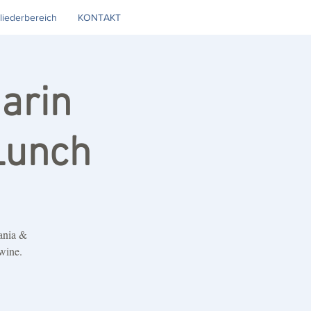
liederbereich
KONTAKT
arin
Lunch
ania &
 wine.