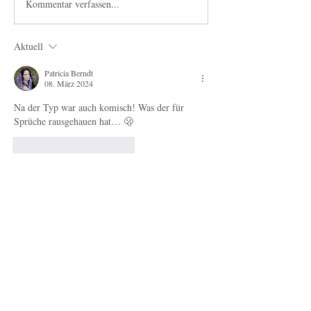
Kommentar verfassen...
Aktuell
Patricia Berndt
08. März 2024
Na der Typ war auch komisch! Was der für 
Sprüche rausgehauen hat… 🫢 
Gefällt mir
Antworten
uta.glienke
08. März 2024
Danke dafür. Auch mich hätte interessiert wie 
das Gespräch eigentlich gelaufen ist. Gibt es 
davon auch einen kompletten Mitschnitt? Habt 
ihr nicht ein Recht darauf?
Aber auch so ist schon mal toll, dass man über 
Euch und die Geschichte von Gundi mal wieder 
im Öffentlich-Rechtlichen berichtet.