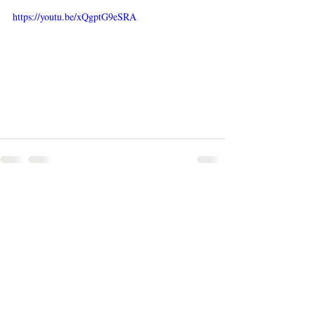
https://youtu.be/xQgptG9eSRA
Kommentare
Kommentar verfassen...